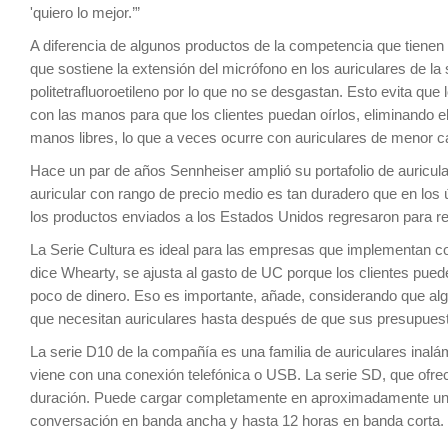
'quiero lo mejor.’”
A diferencia de algunos productos de la competencia que tienen p
que sostiene la extensión del micrófono en los auriculares de la
politetrafluoroetileno por lo que no se desgastan. Esto evita qu
con las manos para que los clientes puedan oírlos, eliminando el 
manos libres, lo que a veces ocurre con auriculares de menor ca
Hace un par de años Sennheiser amplió su portafolio de auricular
auricular con rango de precio medio es tan duradero que en los
los productos enviados a los Estados Unidos regresaron para r
La Serie Cultura es ideal para las empresas que implementan co
dice Whearty, se ajusta al gasto de UC porque los clientes pue
poco de dinero. Eso es importante, añade, considerando que a
que necesitan auriculares hasta después de que sus presupues
La serie D10 de la compañía es una familia de auriculares inalá
viene con una conexión telefónica o USB. La serie SD, que ofr
duración. Puede cargar completamente en aproximadamente una
conversación en banda ancha y hasta 12 horas en banda corta.