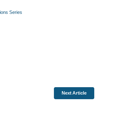
tions Series
Next Article