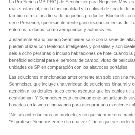
La Pro Series (MB PRO) de Sennheiser para Negocios Móviles e
más sustancial, con la funcionalidad y la calidad de sonido de u
también ofrece una línea de pequeños productos Bluetooth con ul
serie Presence, que recientemente ganó reconocimientos del Lo
entornos ruidosos, como aeropuertos y automóviles.
Justamente el año pasado Sennheiser salió con la serie del altav
pueden utilizar con teléfonos inteligentes y portátiles y son ide
seis a ocho personas o incluso habitaciones de hotel cuando la 
beneficio adicional para el personal de campo, video de pelícu
unidades de SP en comparación con los altavoces portátiles.
Las soluciones mencionadas anteriormente tan sólo son una mu
Sennheiser, que incluye una variedad de soluciones binaural y 
atención a los detalles, tales como asegurar que los cables util
deshilachan. Y Sennheiser está continuamente actualizando sus
basadas en la web e innovando para asegurar una excelente cali
“No solo introducimos un producto, sino que siempre nos mante
"El profesor Sennheiser me dijo una vez:" Tiene que ser perfecto