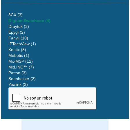
3CX (3)
Digium Switchvox (4)
Draytek (3)
Epygi (2)
Fanvil (10)
IPTechView (1)
Kentix (8)
Mobotix (1)
Mx-MSP (12)
MxLINQ™ (7)
Patton (3)
Sennheiser (2)
Yealink (3)